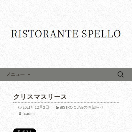
コンテンツへ移動
検
メニュー
索:
クリスマスリース
2021年12月2日
BISTRO OLIVEのお知らせ
fcadmin