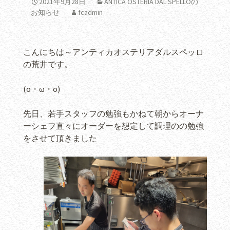
2021年9月28日
ANTICA OSTERIA DAL SPELLOの
お知らせ
fcadmin
こんにちは～アンティカオステリアダルスペッロ
の荒井です。
(o・ω・o)
先日、若手スタッフの勉強もかねて朝からオーナ
ーシェフ直々にオーダーを想定して調理のの勉強
をさせて頂きました