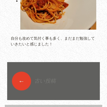
自分も改めて気付く事も多く、まだまだ勉強して
いきたいと感じました！
←
古い投稿
投稿ナビゲーショ
ン