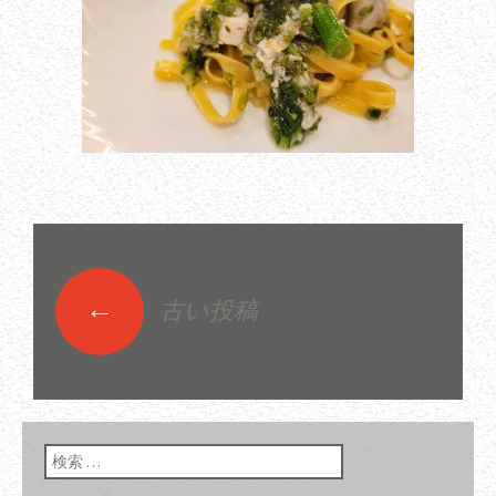
←
古い投稿
投稿ナビゲーショ
ン
検索: