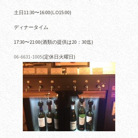
土日
11:30
〜
16:00(L.O15:00)
ディナータイム
17:30
〜
21:00(
酒類の提供は
20
：
30
迄
)
06-6631-1005
(
定休日火曜日
)