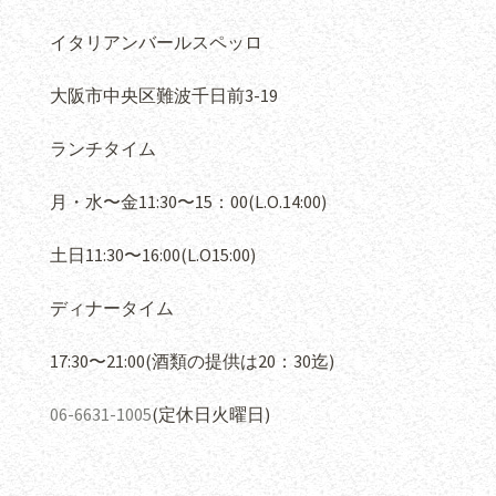
イタリアンバールスペッロ
大阪市中央区難波千日前
3-19
ランチタイム
月・水〜金
11:30
〜
15
：
00(L.O.14:00)
土日
11:30
〜
16:00(L.O15:00)
ディナータイム
17:30
〜
21:00(
酒類の提供は
20
：
30
迄
)
06-6631-1005
(
定休日火曜日
)