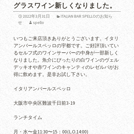
グラスワイン新しくなりました。
2022年3月31日
ITALIAN BAR SPELLOのお知ら
せ
spello
いつもご来店頂きありがとうございます。イタリ
アンバールスペッロの宇都です。ご好評頂いてい
るセルフ式のワインサーバーの中身が一部新しく
なりました。魚介にぴったりの白ワインのヴェル
デッキオや赤ワインのキャンティのレゼルバがお
得に飲めます。是非お試し下さい。
イタリアンバールスペッロ
大阪市中央区難波千日前
3-19
ランチタイム
月・水〜金
11:30
〜
15
：
00(L.O.14:00)