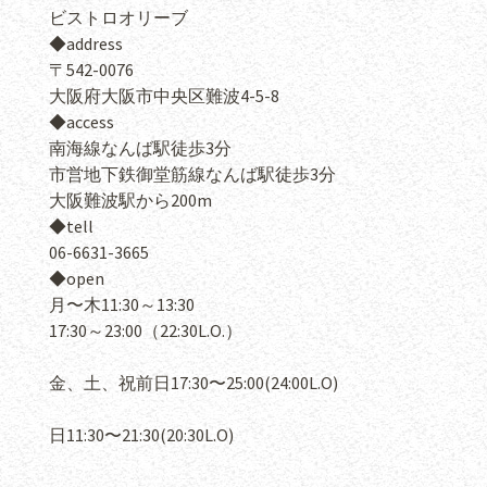
ビストロオリーブ
◆
address
〒
542-0076
大阪府大阪市中央区難波
4-5-8
◆
access
南海線なんば駅徒歩
3
分
市営地下鉄御堂筋線なんば駅徒歩
3
分
大阪難波駅から
200m
◆
tell
06-6631-3665
◆
open
月〜木
11:30
～
13:30
17:30
～
23:00
（
22:30L.O.
）
金、土、祝前日17:30〜25:00(24:00L.O)
日11:30〜21:30(20:30L.O)