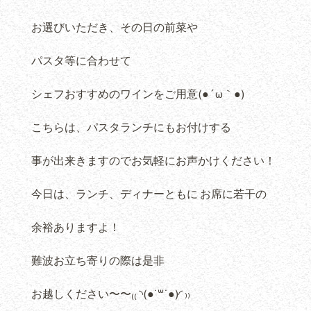
お選びいただき、その日の前菜や
パスタ等に合わせて
シェフおすすめのワインをご用意(●´ω｀●)
こちらは、パスタランチにもお付けする
事が出来きますのでお気軽にお声かけください！
今日は、ランチ、ディナーともに お席に若干の
余裕ありますよ！
難波お立ち寄りの際は是非
お越しください〜〜₍₍ ◝(●˙꒳˙●)◜ ₎₎