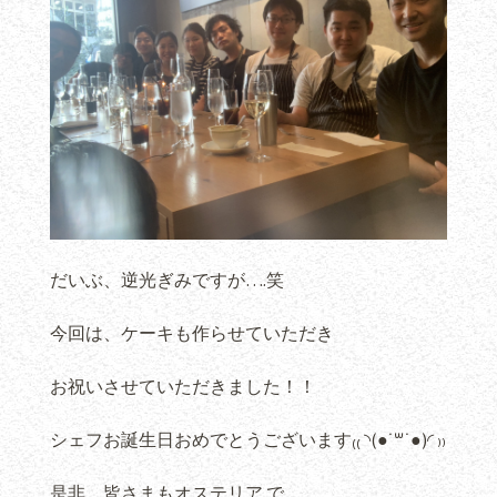
だいぶ、逆光ぎみですが….笑
今回は、ケーキも作らせていただき
お祝いさせていただきました！！
シェフお誕生日おめでとうございます₍₍ ◝(●˙꒳˙●)◜ ₎₎
是非、皆さまもオステリア で