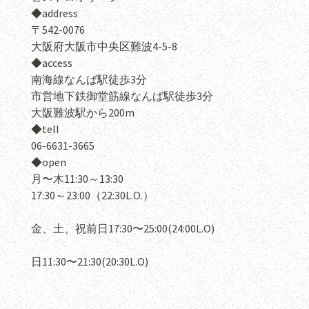
◆
address
〒
542-0076
大阪府大阪市中央区難波
4-5-8
◆
access
南海線なんば駅徒歩
3
分
市営地下鉄御堂筋線なんば駅徒歩
3
分
大阪難波駅から
200m
◆
tell
06-6631-3665
◆
open
月〜木
11:30
～
13:30
17:30
～
23:00
（
22:30L.O.
）
金、土、祝前日17:30〜25:00(24:00L.O)
日11:30〜21:30(20:30L.O)