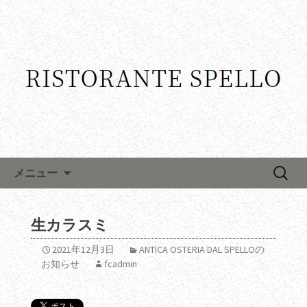
コンテンツへ移動
検
メニュー
索:
生カラスミ
2021年12月3日
ANTICA OSTERIA DAL SPELLOの
お知らせ
fcadmin