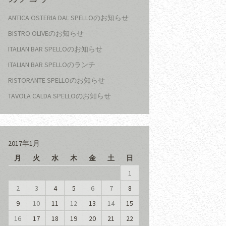
ANTICA OSTERIA DAL SPELLOのお知らせ
BISTRO OLIVEのお知らせ
ITALIAN BAR SPELLOのお知らせ
ITALIAN BAR SPELLOのランチ
RISTORANTE SPELLOのお知らせ
TAVOLA CALDA SPELLOのお知らせ
2017年1月
月
火
水
木
金
土
日
1
2
3
4
5
6
7
8
9
10
11
12
13
14
15
16
17
18
19
20
21
22