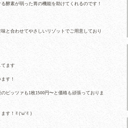
ける酵素が弱った胃の機能を助けてくれるのです！
旨味と合わせてやさしいリゾットでご用意しており
してます
います！
のピッツァも1枚1500円〜と価格も頑張っておりま
︎(‘ω’✌︎ )