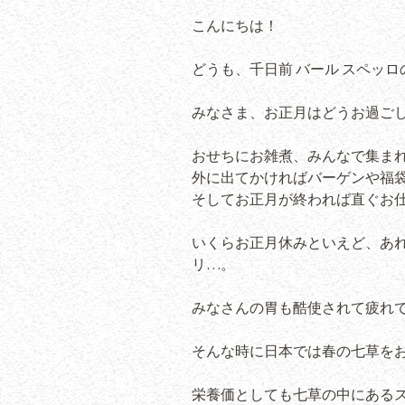
こんにちは！
どうも、千日前 バール スペッ
みなさま、お正月はどうお過ご
おせちにお雑煮、みんなで集ま
外に出てかければバーゲンや福
そしてお正月が終われば直ぐお
いくらお正月休みといえど、あ
リ…。
みなさんの胃も酷使されて疲れ
そんな時に日本では春の七草を
栄養価としても七草の中にあるス