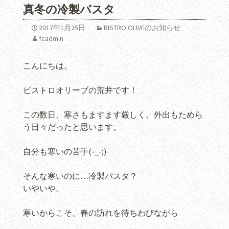
真冬の冷製パスタ
2017年1月25日
BISTRO OLIVEのお知らせ
fcadmin
こんにちは。
ビストロオリーブの荒井です！
この数日、寒さもますます厳しく、外出もためら
う日々だったと思います。
自分も寒いの苦手(-_-;)
そんな寒いのに…冷製パスタ？
いやいや。
寒いからこそ、春の訪れを待ちわびながら