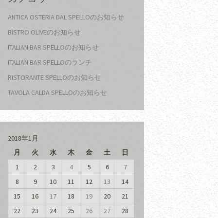
ANTICA OSTERIA DAL SPELLOのお知らせ
BISTRO OLIVEのお知らせ
ITALIAN BAR SPELLOのお知らせ
ITALIAN BAR SPELLOのランチ
RISTORANTE SPELLOのお知らせ
TAVOLA CALDA SPELLOのお知らせ
2018年1月
月
火
水
木
金
土
日
1
2
3
4
5
6
7
8
9
10
11
12
13
14
15
16
17
18
19
20
21
22
23
24
25
26
27
28