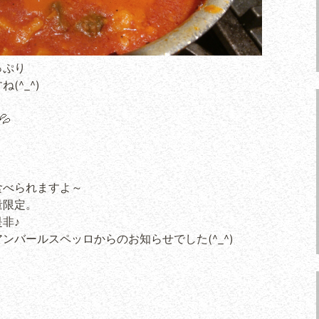
っぷり
^_^)
💦
食べられますよ～
量限定。
非♪
ンバールスペッロからのお知らせでした(^_^)