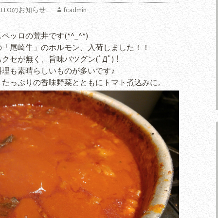
 SPELLOのお知らせ
fcadmin
ッロの荒井です(*^_^*)
の「尾崎牛」のホルモン、入荷しました！！
セが無く、旨味バツグン(ﾟДﾟ)！
理も素晴らしいものが多いです♪
、たっぷりの香味野菜とともにトマト煮込みに。