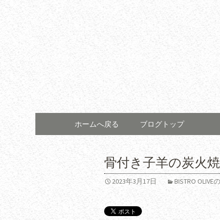
コンテンツへ移動
ホームへ戻る
ブログトップ
骨付き子羊の炭火
2023年3月17日
BISTRO OLI