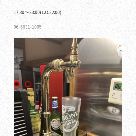
17:30〜23:00(L.O.22:00)
06-6631-1005