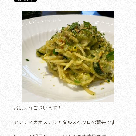
おはようございます！
アンティカオステリアダルスペッロの荒井です！