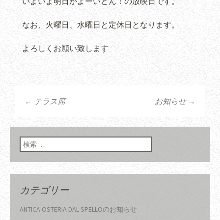
いよいよ明日がよーいどん！の放映日です。
なお、火曜日、水曜日と定休日となります。
よろしくお願い致します
←
テラス席
お知らせ
→
投稿ナビゲーショ
ン
検索:
カテゴリー
ANTICA OSTERIA DAL SPELLOのお知らせ