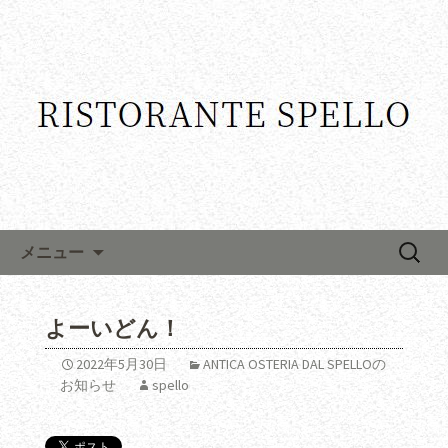
コンテンツへ移動
検
メニュー
索:
よーいどん！
2022年5月30日
ANTICA OSTERIA DAL SPELLOの
お知らせ
spello