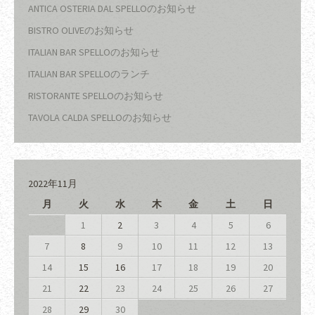
ANTICA OSTERIA DAL SPELLOのお知らせ
BISTRO OLIVEのお知らせ
ITALIAN BAR SPELLOのお知らせ
ITALIAN BAR SPELLOのランチ
RISTORANTE SPELLOのお知らせ
TAVOLA CALDA SPELLOのお知らせ
2022年11月
月
火
水
木
金
土
日
1
2
3
4
5
6
7
8
9
10
11
12
13
14
15
16
17
18
19
20
21
22
23
24
25
26
27
28
29
30