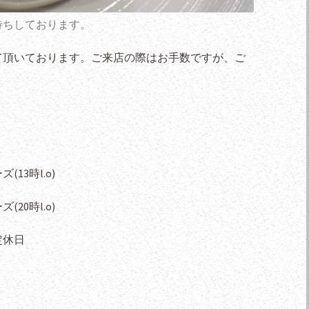
待ちしております。
て頂いております。ご来店の際はお手数ですが、ご
(13時l.o)
(20時l.o)
定休日