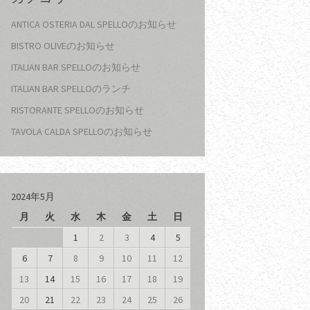
ANTICA OSTERIA DAL SPELLOのお知らせ
BISTRO OLIVEのお知らせ
ITALIAN BAR SPELLOのお知らせ
ITALIAN BAR SPELLOのランチ
RISTORANTE SPELLOのお知らせ
TAVOLA CALDA SPELLOのお知らせ
2024年5月
月
火
水
木
金
土
日
1
2
3
4
5
6
7
8
9
10
11
12
13
14
15
16
17
18
19
20
21
22
23
24
25
26