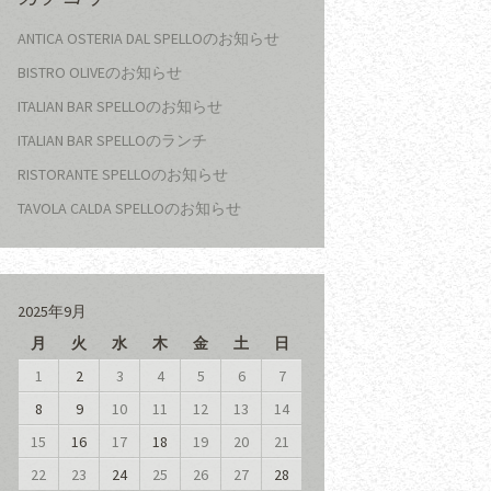
ANTICA OSTERIA DAL SPELLOのお知らせ
BISTRO OLIVEのお知らせ
ITALIAN BAR SPELLOのお知らせ
ITALIAN BAR SPELLOのランチ
RISTORANTE SPELLOのお知らせ
TAVOLA CALDA SPELLOのお知らせ
2025年9月
月
火
水
木
金
土
日
1
2
3
4
5
6
7
8
9
10
11
12
13
14
15
16
17
18
19
20
21
22
23
24
25
26
27
28