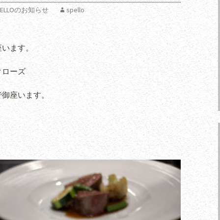
 SPELLOのお知らせ
spello
座います。
クローズ
で御座います。
、