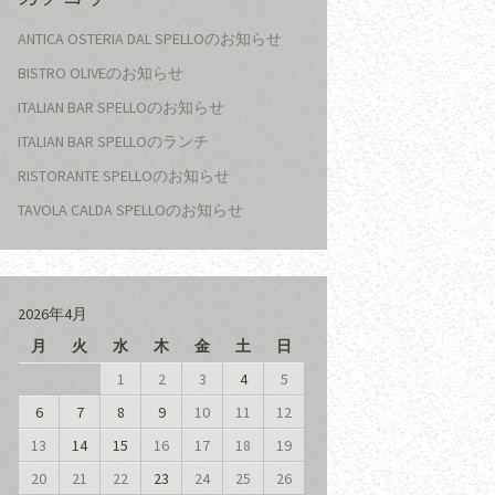
ANTICA OSTERIA DAL SPELLOのお知らせ
BISTRO OLIVEのお知らせ
ITALIAN BAR SPELLOのお知らせ
ITALIAN BAR SPELLOのランチ
RISTORANTE SPELLOのお知らせ
TAVOLA CALDA SPELLOのお知らせ
2026年4月
月
火
水
木
金
土
日
1
2
3
4
5
6
7
8
9
10
11
12
13
14
15
16
17
18
19
20
21
22
23
24
25
26