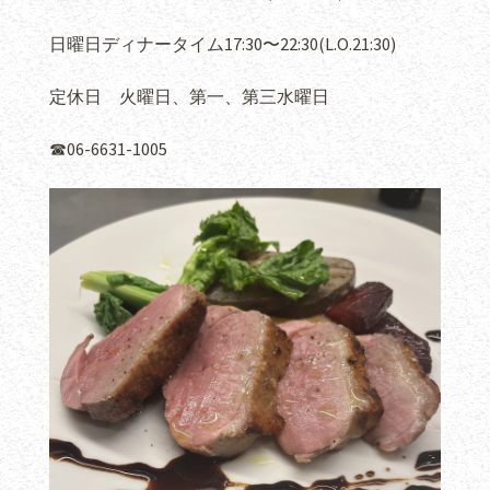
日曜日ディナータイム17:30〜22:30(L.O.21:30)
定休日 火曜日、第一、第三水曜日
☎︎06-6631-1005