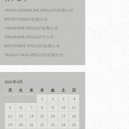
ANTICA OSTERIA DAL SPELLOのお知らせ
BISTRO OLIVEのお知らせ
ITALIAN BAR SPELLOのお知らせ
ITALIAN BAR SPELLOのランチ
RISTORANTE SPELLOのお知らせ
TAVOLA CALDA SPELLOのお知らせ
2021年4月
月
火
水
木
金
土
日
1
2
3
4
5
6
7
8
9
10
11
12
13
14
15
16
17
18
19
20
21
22
23
24
25