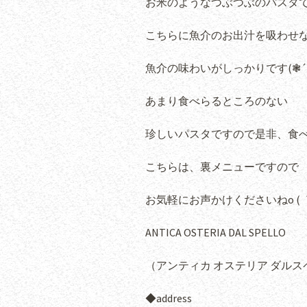
お米のようなつぶつぶのパスタ
こちらに魚介のお出汁を吸わせ
魚介の味わいがしっかりです(❃´◡
あまり食べらるところのない
珍しいパスタですので是非、食
こちらは、裏メニューですので
お気軽にお声かけくださいねo ( ｀ ・
ANTICA OSTERIA DAL SPELLO
（アンティカ オステリア ダルス
◆address