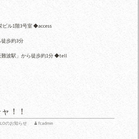
ル1階3号室 ◆access
徒歩約3分
波駅」から徒歩約1分 ◆tell
チャ！！
SPELLOのお知らせ
fcadmin