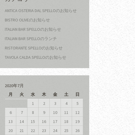
ANTICA OSTERIA DAL SPELLOのお知らせ
BISTRO OLIVEのお知らせ
ITALIAN BAR SPELLOのお知らせ
ITALIAN BAR SPELLOのランチ
RISTORANTE SPELLOのお知らせ
TAVOLA CALDA SPELLOのお知らせ
2020年7月
月
火
水
木
金
土
日
1
2
3
4
5
6
7
8
9
10
11
12
13
14
15
16
17
18
19
20
21
22
23
24
25
26