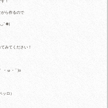
です！
ながら作るので
`❃)
べてみてください！
 ω ・´ )o
ペッロ）