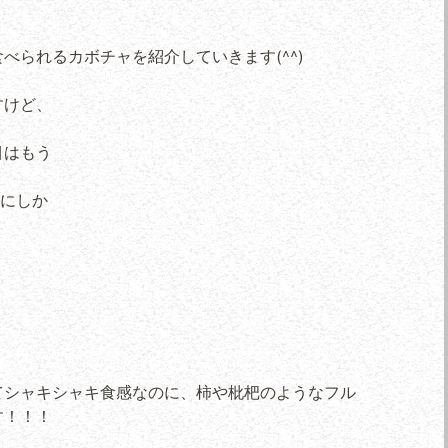
べられるカボチャを紹介していきます(^^)
すけど、
目はもう
実にしか
てシャキシャキ食感なのに、柿や枇杷のようなフル
す！！！