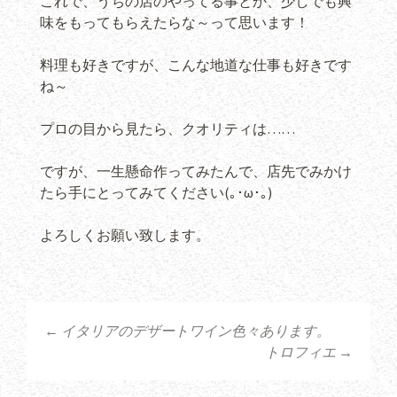
これで、うちの店のやってる事とか、少しでも興
味をもってもらえたらな～って思います！
料理も好きですが、こんな地道な仕事も好きです
ね～
プロの目から見たら、クオリティは……
ですが、一生懸命作ってみたんで、店先でみかけ
たら手にとってみてください(｡･ω･｡)
よろしくお願い致します。
←
イタリアのデザートワイン色々あります。
投稿ナビゲーショ
トロフィエ
→